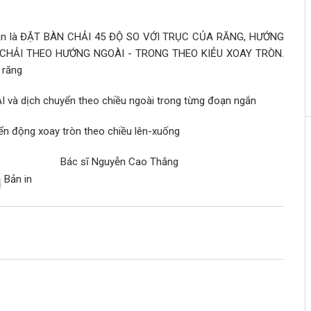
ản là
ĐẶT BÀN CHẢI 45 ĐỘ SO VỚI TRỤC CỦA RĂNG, HƯỚNG
CHẢI THEO HƯỚNG NGOÀI - TRONG THEO KIẺU XOAY TRÒN
.
 răng
AI
và dịch chuyển theo chiều ngoài trong từng đoạn ngắn
ển động xoay tròn theo chiều lên-xuống
 Cao Thắng
Bản in