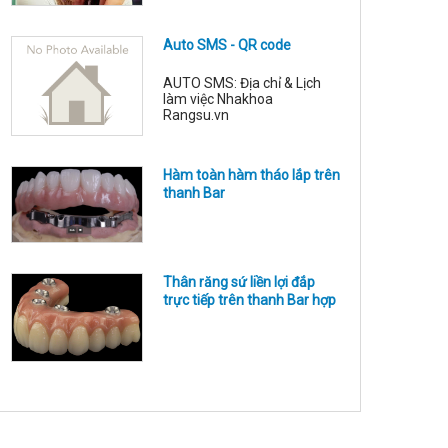
lực ch
khoa với các chỉ định: Nhổ
răng trong nắn chỉnh răng,
nhổ răng ngầm, nhổ răng
Auto SMS - QR code
thừa, nhổ răng kẹ, lạc chỗ,
tháo vít nẹp xương, cấy
implant, tạo hình viền lợi, cắt
AUTO SMS: Địa chỉ & Lịch
phanh môi, bắt và tháo vít
làm việc Nhakhoa
neo chặn, thay các phụ kiện
Rangsu.vn
trong quá
Hàm toàn hàm tháo lắp trên
thanh Bar
Thân răng sứ liền lợi đắp
trực tiếp trên thanh Bar hợp
kim