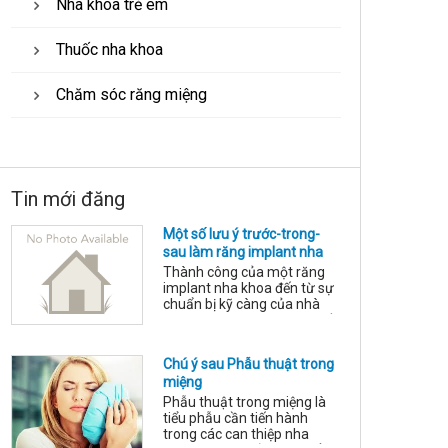
Nha khoa trẻ em
Thuốc nha khoa
Chăm sóc răng miệng
Tin mới đăng
Một số lưu ý trước-trong-
sau làm răng implant nha
khoa
Thành công của một răng
implant nha khoa đến từ sự
chuẩn bị kỹ càng của nhà
làm chuyên môn và sự phối
hợp hợp tác của người được
làm răng implant: Các điều
Chú ý sau Phẫu thuật trong
kiện cần để tối ưu: Cung cấp
miệng
đầy đủ thông tin tình trạng
sức khỏe, tuân thủ hướng
Phẫu thuật trong miệng là
dẫn của nhân viên y tế, sử
tiểu phẫu cần tiến hành
dụng răng trong giới hạn tải
trong các can thiệp nha