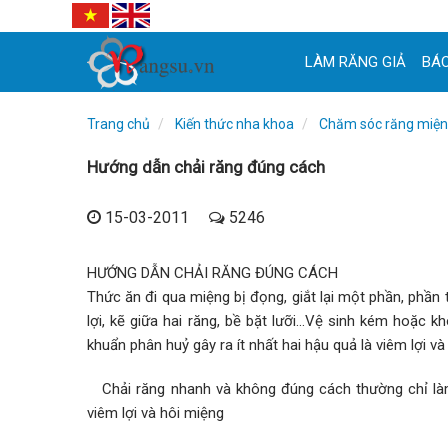
LÀM RĂNG GIẢ
BÁC
Trang chủ
Kiến thức nha khoa
Chăm sóc răng miệ
Hướng dẫn chải răng đúng cách
15-03-2011
5246
HƯỚNG DẪN CHẢI RĂNG ĐÚNG CÁCH
Thức ăn đi qua miệng bị đọng, giắt lại một phần, phần
lợi, kẽ giữa hai răng, bề bặt lưỡi...Vệ sinh kém hoặc
khuẩn phân huỷ gây ra ít nhất hai hậu quả là viêm lợi v
Chải răng nhanh và không đúng cách thường chỉ làm
viêm lợi và hôi miệng