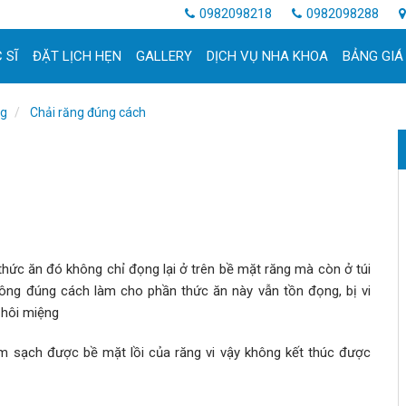
0982098218
0982098288
 SĨ
ĐẶT LỊCH HẸN
GALLERY
DỊCH VỤ NHA KHOA
BẢNG GIÁ
ng
Chải răng đúng cách
 thức ăn đó không chỉ đọng lại ở trên bề mặt răng mà còn ở túi
 không đúng cách làm cho phần thức ăn này vẫn tồn đọng, bị vi
à hôi miệng
 sạch được bề mặt lồi của răng vi vậy không kết thúc được