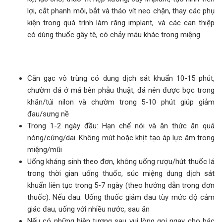
lợi, cắt phanh môi, bắt và tháo vít neo chặn, thay các phụ
kiện trong quá trình làm răng implant,...và các can thiệp
có dùng thuốc gây tê, có chảy máu khác trong miệng
Cắn gạc vô trùng có dung dịch sát khuẩn 10-15 phút,
chườm đá ở má bên phẫu thuật, đá nên được bọc trong
khăn/túi nilon và chườm trong 5-10 phút giúp giảm
đau/sưng nề
Trong 1-2 ngày đầu: Hạn chế nói và ăn thức ăn quá
nóng/cứng/dai. Không mút hoặc khịt tạo áp lực âm trong
miệng/mũi
Uống kháng sinh theo đơn, không uống rượu/hút thuốc lá
trong thời gian uống thuốc, súc miệng dung dịch sát
khuẩn liên tục trong 5-7 ngày (theo hướng dẫn trong đơn
thuốc). Nếu đau: Uống thuốc giảm đau tùy mức độ cảm
giác đau, uống với nhiều nước, sau ăn
Nếu có những hiện tượng sau vui lòng gọi ngay cho bác