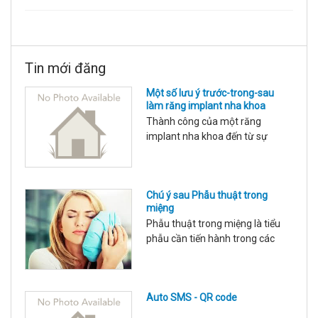
Tin mới đăng
Một số lưu ý trước-trong-sau
làm răng implant nha khoa
Thành công của một răng
implant nha khoa đến từ sự
chuẩn bị kỹ càng của nhà làm
chuyên môn và sự phối hợp hợp
tác của người được làm răng
Chú ý sau Phẫu thuật trong
implant: Các điều kiện cần để tối
miệng
ưu: Cung cấp đầy đủ thông tin
Phẫu thuật trong miệng là tiểu
tình trạng sức khỏe, tuân thủ
phẫu cần tiến hành trong các
hướng dẫn của nhân viên y tế, sử
can thiệp nha khoa với các chỉ
dụng răng trong giới hạn tải lực
định: Nhổ răng trong nắn chỉnh
ch
răng, nhổ răng ngầm, nhổ răng
Auto SMS - QR code
thừa, nhổ răng kẹ, lạc chỗ, tháo
vít nẹp xương, cấy implant, tạo