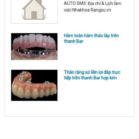
AUTO SMS: Địa chỉ & Lịch làm
hình viền lợi, cắt phanh môi, bắt
việc Nhakhoa Rangsu.vn
và tháo vít neo chặn, thay các
phụ kiện trong quá
Hàm toàn hàm tháo lắp trên
thanh Bar
Thân răng sứ liền lợi đắp trực
tiếp trên thanh Bar hợp kim