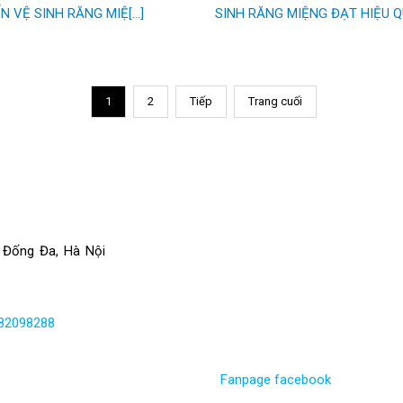
 VỆ SINH RĂNG MIỆ[...]
SINH RĂNG MIỆNG ĐẠT HIỆU QU[
1
2
Tiếp
Trang cuối
 Đống Đa, Hà Nội
82098288
Fanpage facebook