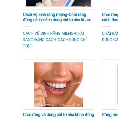
Cách vệ sinh răng miệng-Chải răng
Chải răn
đúng cách-cách dùng chỉ tơ nha khoa-
cách fla
lấy cao răng định kỳ
CÁCH VỆ SINH RĂNG MIỆNG-CHẢI
CHẢI RĂ
RĂNG ĐÚNG CÁCH-CÁCH DÙNG CHỈ
ĐÚNG CÁC
TƠ[...]
Chải răng và dùng chỉ tơ nha khoa đúng
Răng em