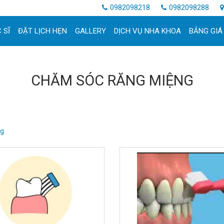
0982098218
0982098288
 SĨ
ĐẶT LỊCH HẸN
GALLERY
DỊCH VỤ NHA KHOA
BẢNG GIÁ
CHĂM SÓC RĂNG MIỆNG
ng