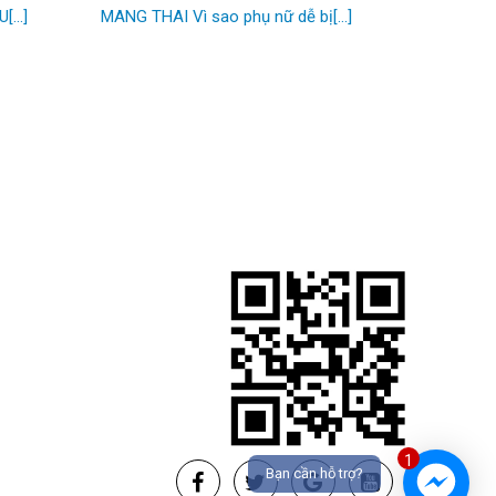
...]
MANG THAI Vì sao phụ nữ dễ bị[...]
1
Bạn cần hỗ trợ?