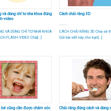
g và dùng chỉ tơ nha khoa đúng
Cách chải răng 3D
sh-video
NG VÀ DÙNG CHỈ TƠ NHA KHOA
CÁCH CHẢI RĂNG 3D Chia sẻ th
H FLASH-VIDEO Chải[...]
Gửi bài viết này cho bạn[...]
 bé cũng cần được chăm sóc
Chải răng đúng cách và dùng c