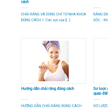
cách
CHẢI RĂNG VÀ DÙNG CHỈ TƠ NHA KHOA
RĂNG EM
ĐÚNG CÁCH 1. Các sợi của l[...]
SÓC - Khô
Hướng dẫn chải răng đúng cách
Sơ lược 
quan đến
HƯỚNG DẪN CHẢI RĂNG ĐÚNG CÁCH
SƠ LƯỢC