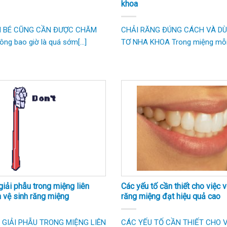
khoa
 BÉ CŨNG CẦN ĐƯỢC CHĂM
CHẢI RĂNG ĐÚNG CÁCH VÀ DÙ
ng bao giờ là quá sớm[...]
TƠ NHA KHOA Trong miệng mỗi [
giải phẫu trong miệng liên
Các yếu tố cần thiết cho việc v
 vệ sinh răng miệng
răng miệng đạt hiệu quả cao
 GIẢI PHẪU TRONG MIỆNG LIÊN
CÁC YẾU TỐ CẦN THIẾT CHO V