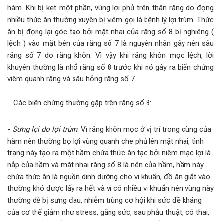
hàm. Khi bị kẹt một phần, vùng lợi phủ trên thân răng do đọng
nhiều thức ăn thường xuyên bị viêm gọi là bệnh lý lợi trùm. Thức
ăn bị đọng lại góc tạo bởi mặt nhai của răng số 8 bị nghiêng (
lệch ) vào mặt bên của răng số 7 là nguyên nhân gây nên sâu
răng số 7 do răng khôn. Vì vậy khi răng khôn mọc lệch, lời
khuyên thường là nhổ răng số 8 trước khi nó gây ra biến chứng
viêm quanh răng và sâu hỏng răng số 7.
Các biến chứng thường gặp trên răng số 8:
-
Sưng lợi do lợi trùm
: Vì răng khôn mọc ở vị trí trong cùng của
hàm nên thường bọ lợi vùng quanh che phủ lên mặt nhai, tình
trạng này tạo ra một hầm chứa thức ăn tạo bởi niêm mạc lợi là
nắp của hầm và mặt nhai răng số 8 là nên của hầm, hầm này
chứa thức ăn là nguồn dinh dưỡng cho vi khuẩn, đồ ăn giắt vào
thường khó được lấy ra hết và vì có nhiều vi khuẩn nên vùng này
thường dễ bị sưng đau, nhiễm trùng cơ hội khi sức đề kháng
của cơ thể giảm như stress, gắng sức, sau phẫu thuật, có thai,