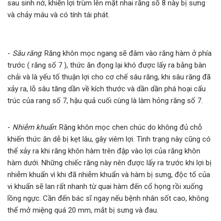
sau sinh nở, khiến lợi trùm lên mặt nhai răng số 8 này bị sưng
và chảy máu và có tính tái phát.
-
Sâu răng
: Răng khôn mọc ngang sẽ đâm vào răng hàm ở phía
trước ( răng số 7 ), thức ăn đọng lại khó được lấy ra bằng bàn
chải và là yếu tố thuận lợi cho cơ chế sâu răng, khi sâu răng đã
xảy ra, lỗ sâu tăng dần về kích thước và dần dần phá hoại cấu
trúc của rang số 7, hậu quả cuối cùng là làm hỏng răng số 7.
-
Nhiễm khuẩn
: Răng khôn mọc chen chúc do không đủ chỗ
khiến thức ăn dễ bị kẹt lâu, gây viêm lợi. Tình trạng này cũng có
thể xảy ra khi răng khôn hàm trên đập vào lợi của răng khôn
hàm dưới. Những chiếc răng này nên được lấy ra trước khi lợi bị
nhiễm khuẩn vì khi đã nhiễm khuẩn và hàm bị sưng, độc tố của
vi khuẩn sẽ lan rất nhanh từ quai hàm đến cổ họng rồi xuống
lồng ngực. Cần đến bác sĩ ngay nếu bệnh nhân sốt cao, không
thể mở miệng quá 20 mm, mắt bị sưng và đau.