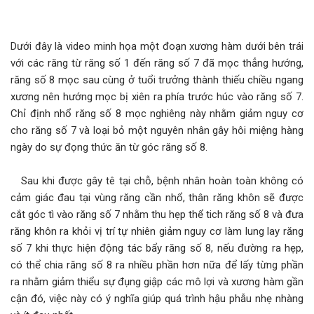
Dưới đây là video minh họa một đoạn xương hàm dưới bên trái
với các răng từ răng số 1 đến răng số 7 đã mọc thẳng hướng,
răng số 8 mọc sau cùng ở tuổi trưởng thành thiếu chiều ngang
xương nên hướng mọc bị xiên ra phía trước húc vào răng số 7.
Chỉ định nhổ răng số 8 mọc nghiêng này nhằm giảm nguy cơ
cho răng số 7 và loại bỏ một nguyên nhân gây hôi miệng hàng
ngày do sự đọng thức ăn từ góc răng số 8.
Sau khi được gây tê tại chỗ, bệnh nhân hoàn toàn không có
cảm giác đau tại vùng răng cần nhổ, thân răng khôn sẽ được
cắt góc tì vào răng số 7 nhằm thu hẹp thể tich răng số 8 và đưa
răng khôn ra khỏi vị trí tự nhiên giảm nguy cơ làm lung lay răng
số 7 khi thực hiện động tác bẩy răng số 8, nếu đường ra hẹp,
có thể chia răng số 8 ra nhiều phần hơn nữa để lấy từng phần
ra nhằm giảm thiểu sự đụng giập các mô lợi và xương hàm gần
cận đó, việc này có ý nghĩa giúp quá trình hậu phẫu nhẹ nhàng