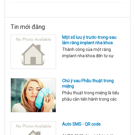
Tin mới đăng
Một số lưu ý trước-trong-sau
làm răng implant nha khoa
Thành công của một răng
implant nha khoa đến từ sự
chuẩn bị kỹ càng của nhà làm
chuyên môn và sự phối hợp hợp
tác của người được làm răng
Chú ý sau Phẫu thuật trong
implant: Các điều kiện cần để tối
miệng
ưu: Cung cấp đầy đủ thông tin
Phẫu thuật trong miệng là tiểu
tình trạng sức khỏe, tuân thủ
phẫu cần tiến hành trong các
hướng dẫn của nhân viên y tế, sử
can thiệp nha khoa với các chỉ
dụng răng trong giới hạn tải lực
định: Nhổ răng trong nắn chỉnh
ch
răng, nhổ răng ngầm, nhổ răng
Auto SMS - QR code
thừa, nhổ răng kẹ, lạc chỗ, tháo
vít nẹp xương, cấy implant, tạo