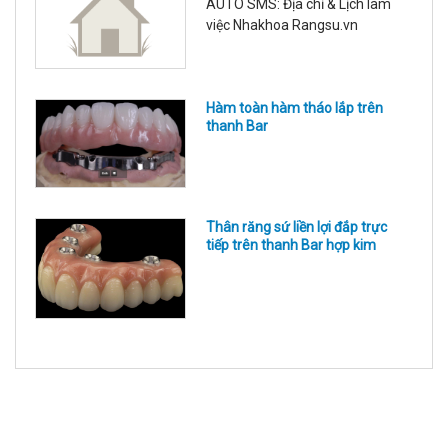
AUTO SMS: Địa chỉ & Lịch làm
hình viền lợi, cắt phanh môi, bắt
việc Nhakhoa Rangsu.vn
và tháo vít neo chặn, thay các
phụ kiện trong quá
Hàm toàn hàm tháo lắp trên
thanh Bar
Thân răng sứ liền lợi đắp trực
tiếp trên thanh Bar hợp kim