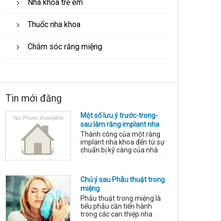
Nha khoa trẻ em
Thuốc nha khoa
Chăm sóc răng miệng
Tin mới đăng
Một số lưu ý trước-trong-
sau làm răng implant nha
khoa
Thành công của một răng
implant nha khoa đến từ sự
chuẩn bị kỹ càng của nhà
làm chuyên môn và sự phối
hợp hợp tác của người được
làm răng implant: Các điều
Chú ý sau Phẫu thuật trong
kiện cần để tối ưu: Cung cấp
miệng
đầy đủ thông tin tình trạng
sức khỏe, tuân thủ hướng
Phẫu thuật trong miệng là
dẫn của nhân viên y tế, sử
tiểu phẫu cần tiến hành
dụng răng trong giới hạn tải
trong các can thiệp nha