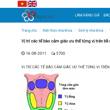
LÀM RĂNG GIẢ
BÁC
Trang chủ
Kiến thức nha khoa
Sinh lý nha khoa
Vị trí các tế bào cảm giác ưu thế từng vị trên bề
16-08-2011
5700
VỊ TRÍ CÁC TẾ BÀO CẢM GIÁC ƯU THẾ TỪNG VỊ TRÊN