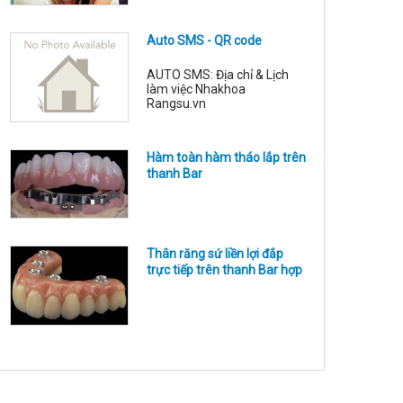
lực ch
khoa với các chỉ định: Nhổ
răng trong nắn chỉnh răng,
nhổ răng ngầm, nhổ răng
Auto SMS - QR code
thừa, nhổ răng kẹ, lạc chỗ,
tháo vít nẹp xương, cấy
implant, tạo hình viền lợi, cắt
AUTO SMS: Địa chỉ & Lịch
phanh môi, bắt và tháo vít
làm việc Nhakhoa
neo chặn, thay các phụ kiện
Rangsu.vn
trong quá
Hàm toàn hàm tháo lắp trên
thanh Bar
Thân răng sứ liền lợi đắp
trực tiếp trên thanh Bar hợp
kim