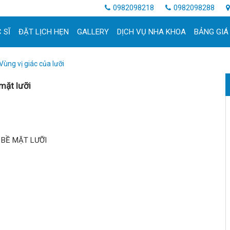
0982098218
0982098288
 SĨ
ĐẶT LỊCH HẸN
GALLERY
DỊCH VỤ NHA KHOA
BẢNG GIÁ
Vùng vị giác của lưỡi
 mặt lưỡi
 BỀ MẶT LƯỠI