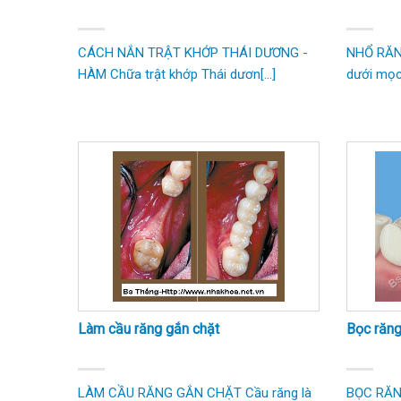
CÁCH NẮN TRẬT KHỚP THÁI DƯƠNG -
NHỔ RĂN
HÀM Chữa trật khớp Thái dươn[...]
dưới mọc 
Làm cầu răng gắn chặt
Bọc răng
LÀM CẦU RĂNG GẮN CHẶT Cầu răng là
BỌC RĂN