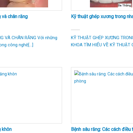
 và chân răng
Kỹ thuật ghép xương trong nh
G VÀ CHÂN RĂNG Với những
KỸ THUẬT GHÉP XƯƠNG TRON
trong công nghệ[...]
KHOA TÌM HIỂU VỀ KỸ THUẬT GH
g khôn
Bệnh sâu răng: Các cách điều t