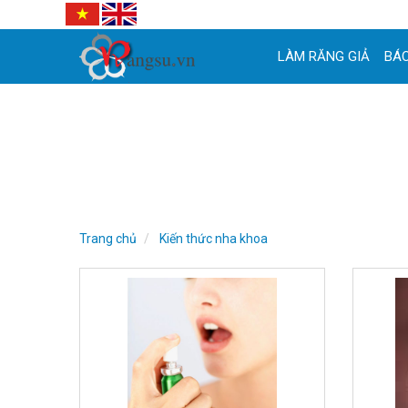
LÀM RĂNG GIẢ
BÁC
Trang chủ
Kiến thức nha khoa