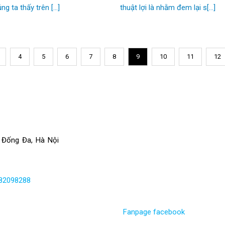
ng ta thấy trên [...]
thuật lợi là nhằm đem lại s[...]
4
5
6
7
8
9
10
11
12
 Đống Đa, Hà Nội
82098288
Fanpage facebook