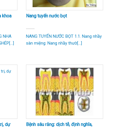
a khoa
Nang tuyến nước bọt
G NHA
NANG TUYẾN NƯỚC BỌT 1.1. Nang nhầy
ÉP[...]
sàn miệng: Nang nhầy thườ[...]
rị, dự
Bệnh sâu răng: dịch tễ, định nghĩa,