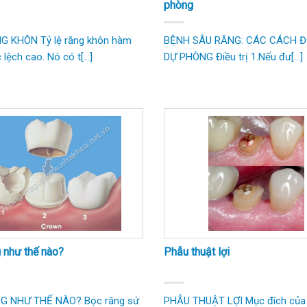
phòng
G KHÔN Tỷ lệ răng khôn hàm
BỆNH SÂU RĂNG: CÁC CÁCH ĐI
lệch cao. Nó có t[...]
DỰ PHÒNG Điều trị 1.Nếu đư[...]
 như thế nào?
Phẫu thuật lợi
G NHƯ THẾ NÀO? Bọc răng sứ
PHẪU THUẬT LỢI Mục đích của