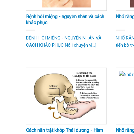
Bệnh hôi miệng - nguyên nhân và cách
Nhổ răng
khắc phục
BỆNH HÔI MIỆNG - NGUYÊN NHÂN VÀ
NHỔ RĂN
CÁCH KHẮC PHỤC Nó i chuyện v[...]
tiến bộ 
Cách nắn trật khớp Thái dương - Hàm
Nhổ răn