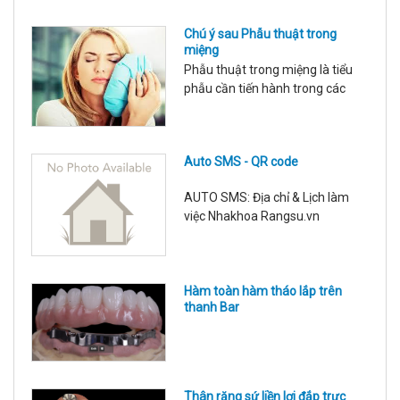
tác của người được làm răng
Chú ý sau Phẫu thuật trong
implant: Các điều kiện cần để tối
miệng
ưu: Cung cấp đầy đủ thông tin
Phẫu thuật trong miệng là tiểu
tình trạng sức khỏe, tuân thủ
phẫu cần tiến hành trong các
hướng dẫn của nhân viên y tế, sử
can thiệp nha khoa với các chỉ
dụng răng trong giới hạn tải lực
định: Nhổ răng trong nắn chỉnh
ch
răng, nhổ răng ngầm, nhổ răng
Auto SMS - QR code
thừa, nhổ răng kẹ, lạc chỗ, tháo
vít nẹp xương, cấy implant, tạo
AUTO SMS: Địa chỉ & Lịch làm
hình viền lợi, cắt phanh môi, bắt
việc Nhakhoa Rangsu.vn
và tháo vít neo chặn, thay các
phụ kiện trong quá
Hàm toàn hàm tháo lắp trên
thanh Bar
Thân răng sứ liền lợi đắp trực